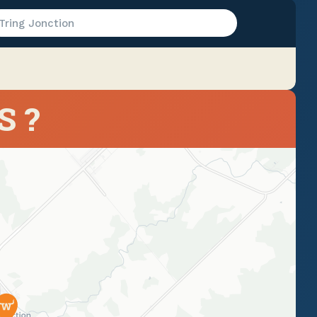
Tring Jonction
S ?