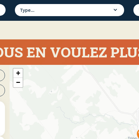
Type...
US EN VOULEZ PLU
+
−