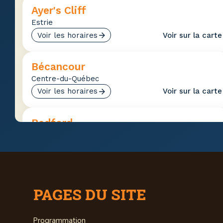
Ayer's Cliff
Estrie
Voir les horaires
Voir sur la carte
Bécancour
Centre-du-Québec
Voir les horaires
Voir sur la carte
Bedford
Estrie
Voir les horaires
Voir sur la carte
Beloeil
PAGES DU SITE
Montérégie
Voir les horaires
Voir sur la carte
Programmation