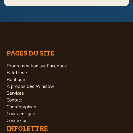
brefs délais.
consommations. En cas contraire, il sera
Pour les enfants de 12 ans et moins, c’est
mentionné sur nos publications (web,
GRATUIT.
réseaux sociaux, etc.). Dans certains
événements nous nous donnons le droit
de saisir ce qui provient de l’extérieur.
PAGES DU SITE
Programmation sur Facebook
Billetterie
Boutique
À propos des Winslow
Services
Contact
Chorégraphies
Cours en ligne
Connexion
INFOLETTRE