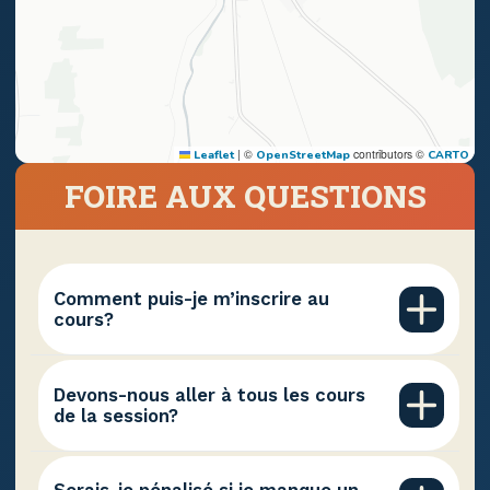
|
©
contributors ©
Leaflet
OpenStreetMap
CARTO
FOIRE AUX QUESTIONS
Comment puis-je m’inscrire au
cours?
Aucune inscription n’est nécessaire, à
moins d’un avis contraire.
Devons-nous aller à tous les cours
de la session?
Non, c’est à votre discrétion. Si vous
manquez une semaine, il y a toujours la