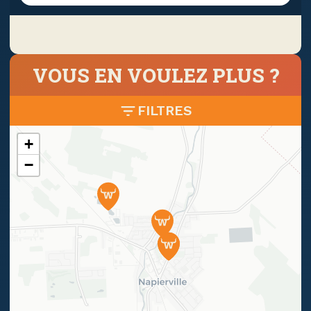
VOUS EN VOULEZ PLUS ?
FILTRES
+
−