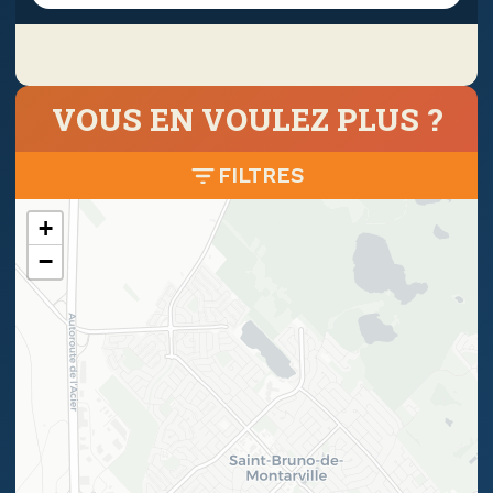
VOUS EN VOULEZ PLUS ?
FILTRES
+
−