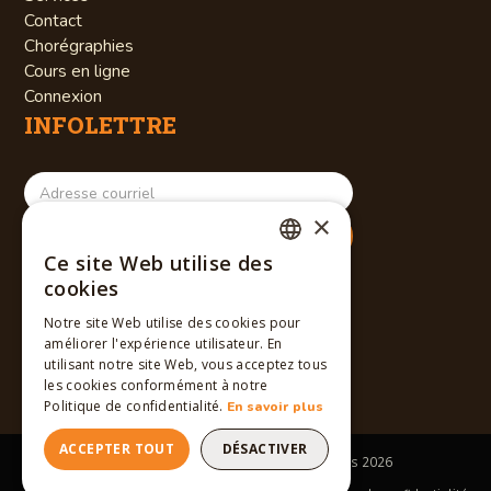
Contact
Chorégraphies
Cours en ligne
Connexion
INFOLETTRE
×
Ce site Web utilise des
RÉSEAUX SOCIAUX
FRENCH
cookies
ENGLISH
Notre site Web utilise des cookies pour
améliorer l'expérience utilisateur. En
FRENCH
utilisant notre site Web, vous acceptez tous
les cookies conformément à notre
Politique de confidentialité.
En savoir plus
ACCEPTER TOUT
DÉSACTIVER
Tous droits réservés © Winslow Dancers
2026