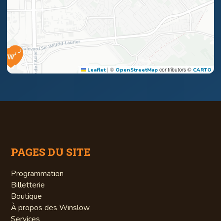
|
©
contributors ©
Leaflet
OpenStreetMap
CARTO
PAGES DU SITE
Programmation
Billetterie
Boutique
À propos des Winslow
Services