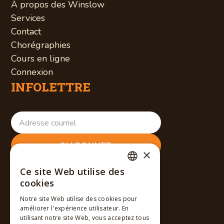
À propos des Winslow
Services
Contact
Chorégraphies
Cours en ligne
Connexion
INFOLETTRE
×
RÉSEAUX SOCIAUX
Ce site Web utilise des
FRENCH
cookies
ENGLISH
Notre site Web utilise des cookies pour
améliorer l'expérience utilisateur. En
FRENCH
utilisant notre site Web, vous acceptez tous