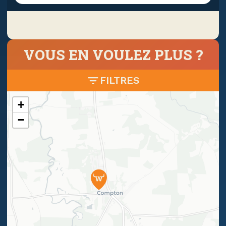
VOUS EN VOULEZ PLUS ?
FILTRES
+
−