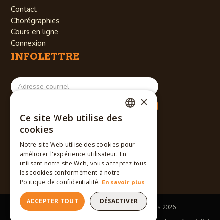
Contact
Chorégraphies
Cours en ligne
Connexion
INFOLETTRE
×
Ce site Web utilise des
RÉSEAUX SOCIAUX
FRENCH
cookies
ENGLISH
Notre site Web utilise des cookies pour
améliorer l'expérience utilisateur. En
FRENCH
utilisant notre site Web, vous acceptez tous
les cookies conformément à notre
Politique de confidentialité.
En savoir plus
ACCEPTER TOUT
DÉSACTIVER
Tous droits réservés © Winslow Dancers
2026