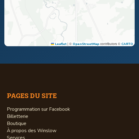
|
©
contributors ©
Leaflet
OpenStreetMap
CARTO
PAGES DU SITE
Programmation sur Facebook
Billetterie
Boutique
À propos des Winslow
Services