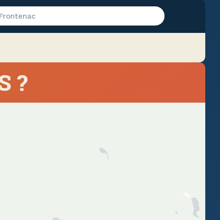
Frontenac
S ?