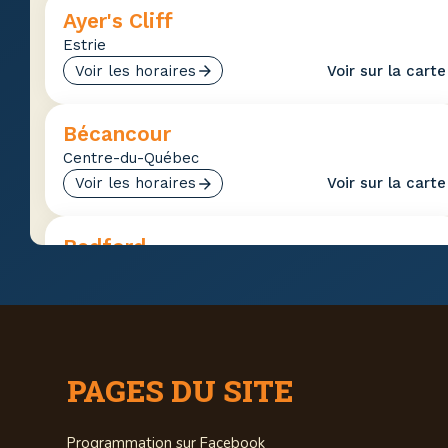
Ayer's Cliff
Estrie
Voir les horaires
Voir sur la carte
Bécancour
Centre-du-Québec
Voir les horaires
Voir sur la carte
Bedford
Estrie
Voir les horaires
Voir sur la carte
Beloeil
PAGES DU SITE
Montérégie
Voir les horaires
Voir sur la carte
Programmation sur Facebook