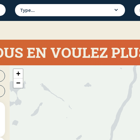
Type...
US EN VOULEZ PLU
+
−