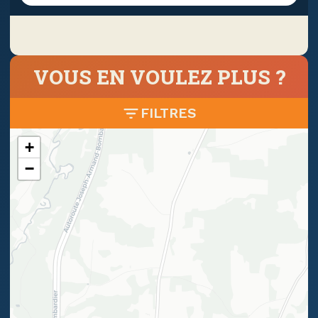
VOUS EN VOULEZ PLUS ?
FILTRES
+
−