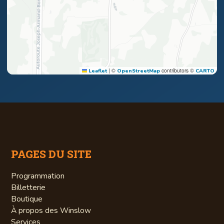
|
©
contributors ©
Leaflet
OpenStreetMap
CARTO
PAGES DU SITE
Programmation
Billetterie
Boutique
À propos des Winslow
Services