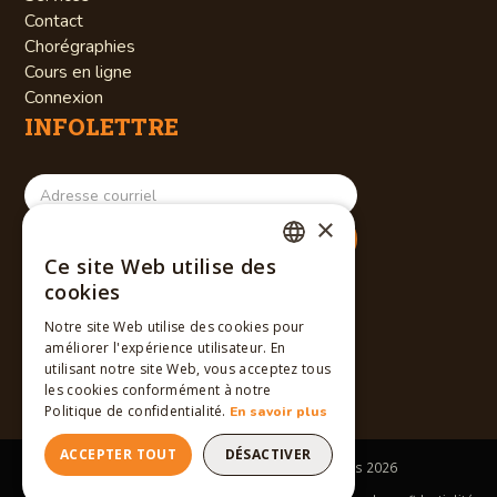
Contact
Chorégraphies
Cours en ligne
Connexion
INFOLETTRE
×
Ce site Web utilise des
RÉSEAUX SOCIAUX
FRENCH
cookies
ENGLISH
Notre site Web utilise des cookies pour
améliorer l'expérience utilisateur. En
FRENCH
utilisant notre site Web, vous acceptez tous
les cookies conformément à notre
Politique de confidentialité.
En savoir plus
ACCEPTER TOUT
DÉSACTIVER
Tous droits réservés © Winslow Dancers
2026