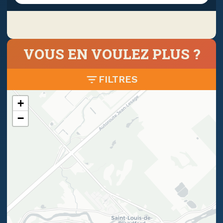
VOUS EN VOULEZ PLUS ?
FILTRES
+
−