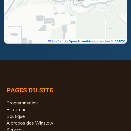
|
©
contributors ©
Leaflet
OpenStreetMap
CARTO
PAGES DU SITE
Programmation
Billetterie
Boutique
À propos des Winslow
Services