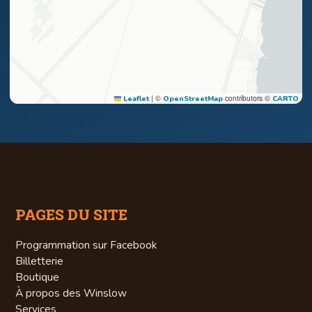
|
©
contributors ©
Leaflet
OpenStreetMap
CARTO
PAGES DU SITE
Programmation sur Facebook
Billetterie
Boutique
À propos des Winslow
Services