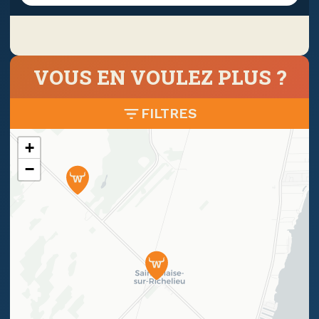
VOUS EN VOULEZ PLUS ?
FILTRES
+
−