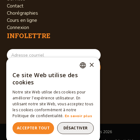
Contact
Chorégraphies
Cours en ligne
Connexion
INFOLETTRE
×
Ce site Web utilise des
RÉSEAUX SOCIAUX
FRENCH
cookies
ENGLISH
Notre site Web utilise des cookies pour
améliorer l'expérience utilisateur. En
FRENCH
utilisant notre site Web, vous acceptez tous
les cookies conformément à notre
Politique de confidentialité.
En savoir plus
ACCEPTER TOUT
DÉSACTIVER
Tous droits réservés © Winslow Dancers
2026