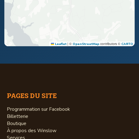
|
©
contributors ©
Leaflet
OpenStreetMap
CARTO
PAGES DU SITE
Programmation sur Facebook
Billetterie
Boutique
À propos des Winslow
Services