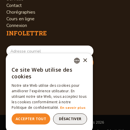
Contact
Chorégraphies
Cours en ligne
Connexion
INFOLETTRE
×
Ce site Web utilise des
RÉSEAUX SOCIAUX
FRENCH
cookies
ENGLISH
Notre site Web utilise des cookies pour
améliorer l'expérience utilisateur. En
FRENCH
utilisant notre site Web, vous acceptez tous
les cookies conformément à notre
Politique de confidentialité.
En savoir plus
ACCEPTER TOUT
DÉSACTIVER
Tous droits réservés © Winslow Dancers
2026