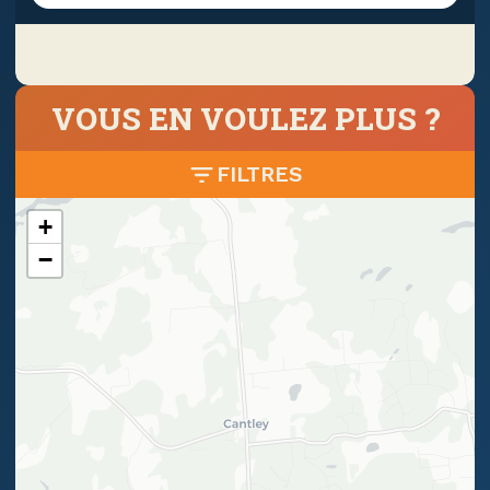
VOUS EN VOULEZ PLUS ?
FILTRES
+
−