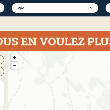
Type...
US EN VOULEZ PLU
+
−