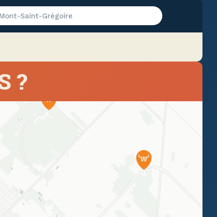
Mont-Saint-Grégoire
S ?