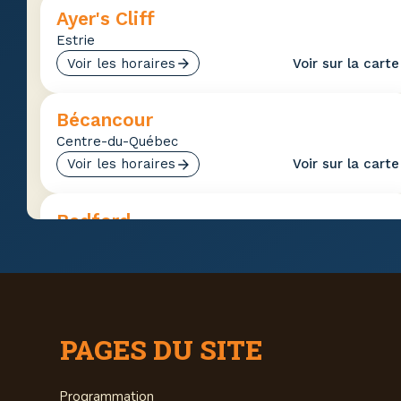
Ayer's Cliff
Estrie
Voir les horaires
Voir sur la carte
Bécancour
Centre-du-Québec
Voir les horaires
Voir sur la carte
Bedford
Estrie
Voir les horaires
Voir sur la carte
Beloeil
PAGES DU SITE
Montérégie
Voir les horaires
Voir sur la carte
Programmation