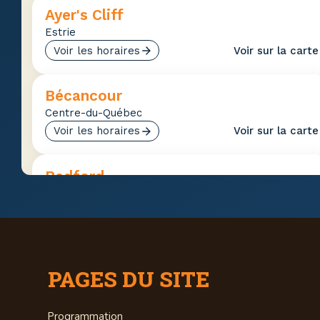
Ayer's Cliff
Estrie
Voir les horaires
Voir sur la carte
Bécancour
Centre-du-Québec
Voir les horaires
Voir sur la carte
Bedford
Estrie
Voir les horaires
Voir sur la carte
Beloeil
PAGES DU SITE
Montérégie
Voir les horaires
Voir sur la carte
Programmation