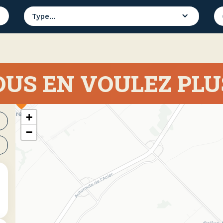
Type...
US EN VOULEZ PLU
+
−