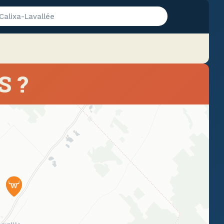
Calixa-Lavallée
S ?