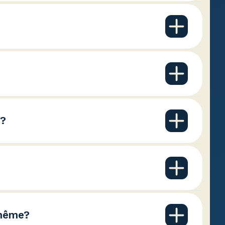
prendre les
ous pouvez aussi vous
es danses.
prendre les
n ligne.
e?
amille Winslow à tout
endroit sélectionné
 même?