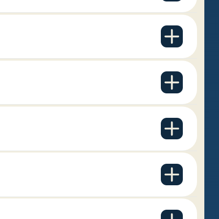
graphies que nous
ez la programmation
n ligne et accessibles
 la semaine. Elles
”.