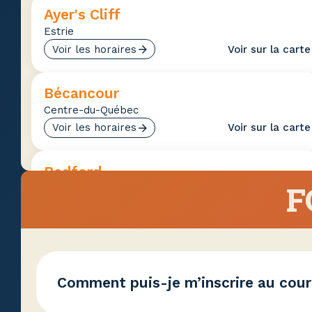
Ayer's Cliff
Estrie
Voir les horaires
Voir sur la carte
Bécancour
Centre-du-Québec
Voir les horaires
Voir sur la carte
Bedford
F
Estrie
Voir les horaires
Voir sur la carte
Beloeil
Montérégie
Comment puis-je m’inscrire au cour
Voir les horaires
Voir sur la carte