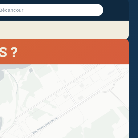
Bécancour
S ?