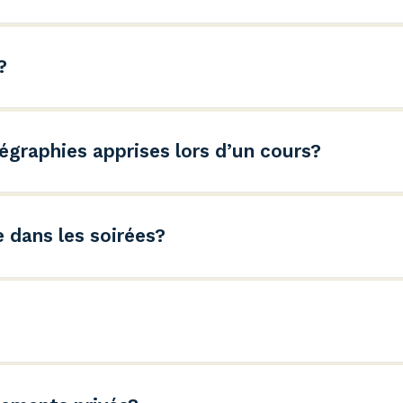
e en ligne. Il vous donne accès à toutes les choré
écédentes.
?
lement disponibles dans certaines régions. Consult
ibles. Les enseignements sont toutefois disponibles e
égraphies apprises lors d’un cours?
édias sociaux les danses qui seront enseignées dans
ue, sous le nom “pratique les danses de la semaine
 dans les soirées?
playlists selon les sessions.
 les 3 heures offertes.