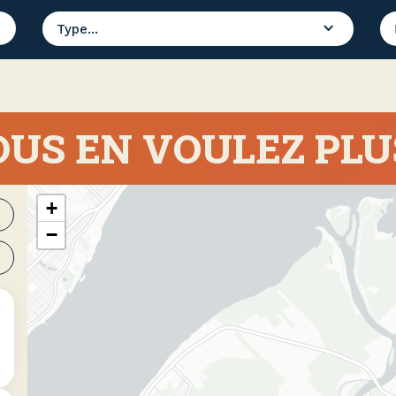
Type...
US EN VOULEZ PLU
+
−