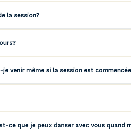
ns d’un avis contraire.
de la session?
uez une semaine, il y a toujours la possibilité d’ap
ine suivante ou encore sur la plateforme en ligne. V
cours?
chez vous dans la même semaine pour y apprendre l
es à votre progression. Vous pourrez toujours réap
n la semaine suivante ou encore sur la plateforme e
uis-je venir même si la session est commencé
élaborée afin que vous puissiez joindre la grande f
barre de recherche. Les événements à proximité de l’
aire!
. Est-ce que je peux danser avec vous quand