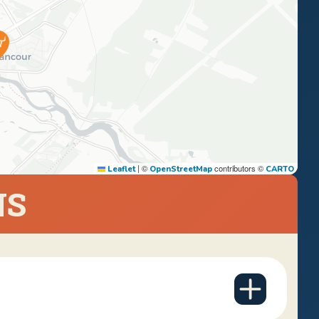
|
©
contributors ©
Leaflet
OpenStreetMap
CARTO
NS