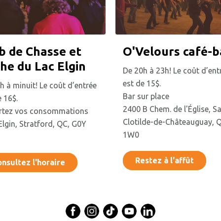
b de Chasse et
O'Velours café-b
he du Lac Elgin
De 20h à 23h! Le coût d’ent
est de 15$.
h à minuit! Le coût d’entrée
Bar sur place
e 16$.
2400 B Chem. de l'Église, Sa
rtez vos consommations
Clotilde-de-Châteauguay, 
Elgin, Stratford, QC, G0Y
1W0
Restez à l'affût
nsultez l'horaire