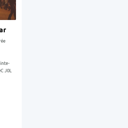
ar
rée
inte-
QC J0L