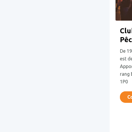
Clu
Pêc
De 19
est d
Appo
rang 
1P0
Co