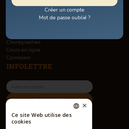
Billetterie
Créer un compte
Boutique
Mot de passe oublié ?
À propos des Winslow
Services
Contact
Chorégraphies
Cours en ligne
Connexion
INFOLETTRE
×
RÉSEAUX SOCIAUX
Ce site Web utilise des
FRENCH
cookies
ENGLISH