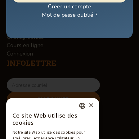
Boutique
Créer un compte
À propos des Winslow
Mot de passe oublié ?
Services
Contact
Chorégraphies
Cours en ligne
Connexion
INFOLETTRE
×
RÉSEAUX SOCIAUX
Ce site Web utilise des
FRENCH
cookies
ENGLISH
Notre site Web utilise des cookies pour
améliorer l'expérience utilisateur. En
FRENCH