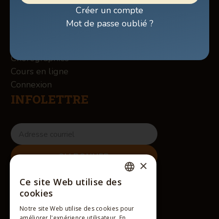
Boutique
Créer un compte
À propos des Winslow
Mot de passe oublié ?
Services
Contact
Chorégraphies
Cours en ligne
Connexion
INFOLETTRE
×
RÉSEAUX SOCIAUX
Ce site Web utilise des
FRENCH
cookies
ENGLISH
Notre site Web utilise des cookies pour
améliorer l'expérience utilisateur. En
FRENCH