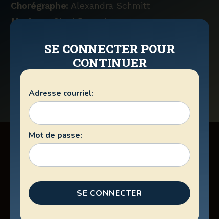
Chorégraphe:
Alexandra Schmitt
Musique:
Chad Brownlee
Nombre de compte:
32
SE CONNECTER POUR
Murs:
1
CONTINUER
Présenté par:
Nicolas Lachance
Voir la feuille COPPERKNOB
>
Adresse courriel:
Mot de passe:
PAGES DU SITE
SE CONNECTER
Programmation
Billetterie