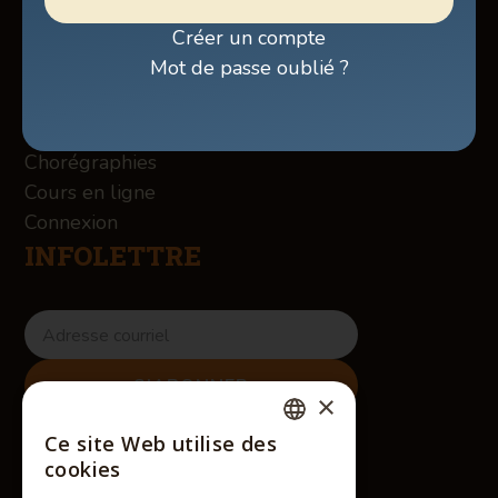
Billetterie
Créer un compte
Boutique
Mot de passe oublié ?
À propos des Winslow
Services
Contact
Chorégraphies
Cours en ligne
Connexion
INFOLETTRE
×
RÉSEAUX SOCIAUX
Ce site Web utilise des
FRENCH
cookies
ENGLISH