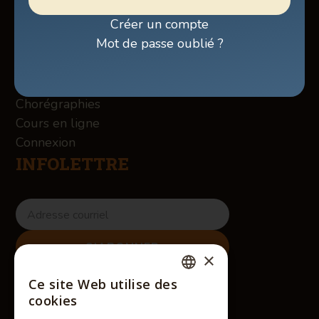
Billetterie
Créer un compte
Boutique
Mot de passe oublié ?
À propos des Winslow
Services
Contact
Chorégraphies
Cours en ligne
Connexion
INFOLETTRE
×
RÉSEAUX SOCIAUX
Ce site Web utilise des
FRENCH
cookies
ENGLISH