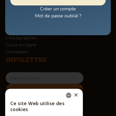
Billetterie
Créer un compte
Boutique
Mot de passe oublié ?
À propos des Winslow
Services
Contact
Chorégraphies
Cours en ligne
Connexion
INFOLETTRE
×
RÉSEAUX SOCIAUX
Ce site Web utilise des
FRENCH
cookies
ENGLISH