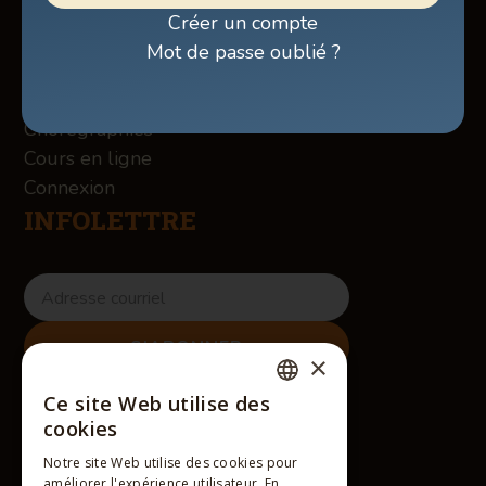
Boutique
Créer un compte
À propos des Winslow
Mot de passe oublié ?
Services
Contact
Chorégraphies
Cours en ligne
Connexion
INFOLETTRE
×
RÉSEAUX SOCIAUX
Ce site Web utilise des
FRENCH
cookies
ENGLISH
Notre site Web utilise des cookies pour
améliorer l'expérience utilisateur. En
FRENCH