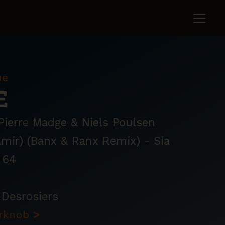
ue
E
ierre Madge & Niels Poulsen
Amir) (Banx & Ranx Remix) - Sia
64
Desrosiers
erknob
>