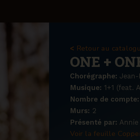
Retour au catalog
<
ONE + ON
Chorégraphe:
Jean-P
Musique:
1+1 (feat. 
Nombre de compte:
Murs:
2
Présenté par:
Annie 
Voir la feuille Copp