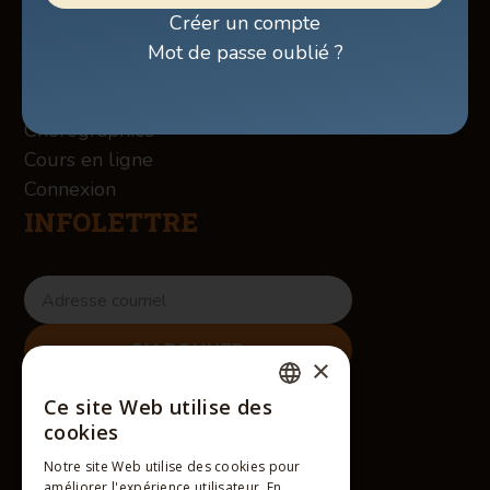
Boutique
Créer un compte
À propos des Winslow
Mot de passe oublié ?
Services
Contact
Chorégraphies
Cours en ligne
Connexion
INFOLETTRE
×
RÉSEAUX SOCIAUX
Ce site Web utilise des
FRENCH
cookies
ENGLISH
Notre site Web utilise des cookies pour
améliorer l'expérience utilisateur. En
FRENCH