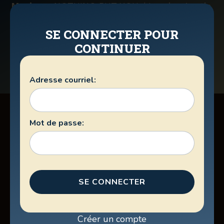
Musique:
NOTHING BUT YOU / Leaving Austin
Nombre de compte:
32
SE CONNECTER POUR
Murs:
2
CONTINUER
Voir la feuille COPPERKNOB
>
Adresse courriel:
Mot de passe:
PAGES DU SITE
Programmation sur Facebook
SE CONNECTER
Billetterie
Boutique
À propos des Winslow
Créer un compte