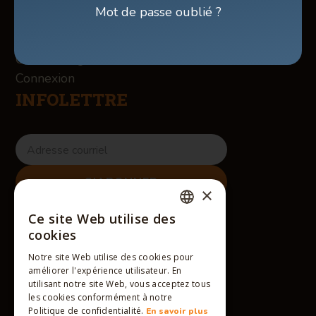
Services
Mot de passe oublié ?
Contact
Chorégraphies
Cours en ligne
Connexion
INFOLETTRE
×
RÉSEAUX SOCIAUX
Ce site Web utilise des
FRENCH
cookies
ENGLISH
Notre site Web utilise des cookies pour
améliorer l'expérience utilisateur. En
FRENCH
utilisant notre site Web, vous acceptez tous
les cookies conformément à notre
Politique de confidentialité.
En savoir plus