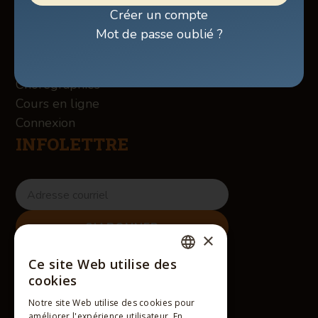
Boutique
Créer un compte
À propos des Winslow
Mot de passe oublié ?
Services
Contact
Chorégraphies
Cours en ligne
Connexion
INFOLETTRE
×
RÉSEAUX SOCIAUX
Ce site Web utilise des
FRENCH
cookies
ENGLISH
Notre site Web utilise des cookies pour
améliorer l'expérience utilisateur. En
FRENCH