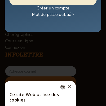
Billetterie
Créer un compte
Boutique
Mot de passe oublié ?
À propos des Winslow
Services
Contact
Chorégraphies
Cours en ligne
Connexion
INFOLETTRE
×
RÉSEAUX SOCIAUX
Ce site Web utilise des
FRENCH
cookies
ENGLISH