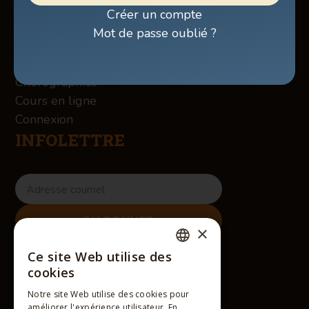
Boutique
Créer un compte
À propos des Winslow
Mot de passe oublié ?
Services
Contact
Chorégraphies
Cours en ligne
Connexion
INFOLETTRE
×
RÉSEAUX SOCIAUX
Ce site Web utilise des
FRENCH
cookies
ENGLISH
Notre site Web utilise des cookies pour
améliorer l'expérience utilisateur. En
FRENCH