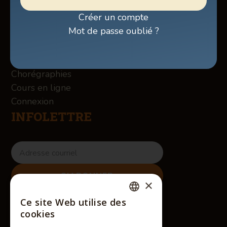
Billetterie
Créer un compte
Boutique
Mot de passe oublié ?
À propos des Winslow
Services
Contact
Chorégraphies
Cours en ligne
Connexion
INFOLETTRE
×
RÉSEAUX SOCIAUX
Ce site Web utilise des
FRENCH
cookies
ENGLISH