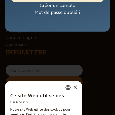
Boutique
Créer un compte
À propos des Winslow
Mot de passe oublié ?
Services
Contact
Chorégraphies
Cours en ligne
Connexion
INFOLETTRE
×
RÉSEAUX SOCIAUX
Ce site Web utilise des
FRENCH
cookies
ENGLISH
Notre site Web utilise des cookies pour
améliorer l'expérience utilisateur. En
FRENCH