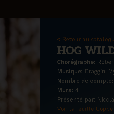
Retour au catalog
<
HOG WIL
Chorégraphe:
Rober
Musique:
Draggin' My
Nombre de compte:
Murs:
4
Présenté par:
Nicol
Voir la feuille Copp