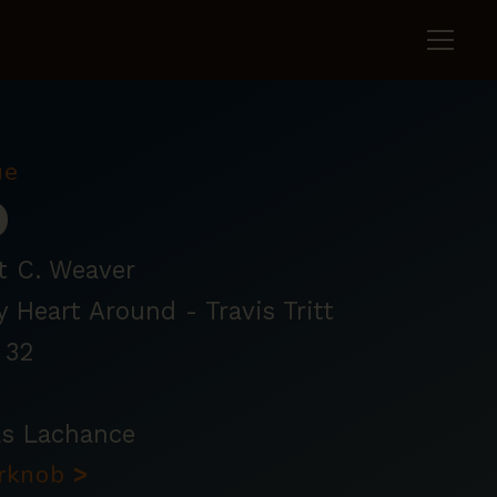
ue
D
t C. Weaver
 Heart Around - Travis Tritt
32
as Lachance
erknob
>