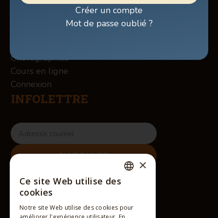
Boutique
Créer un compte
À propos des Winslow
Mot de passe oublié ?
Services
Contact
Chorégraphies
Cours en ligne
Connexion
INFOLETTRE
×
RÉSEAUX SOCIAUX
Ce site Web utilise des
FRENCH
cookies
ENGLISH
Notre site Web utilise des cookies pour
améliorer l'expérience utilisateur. En
FRENCH