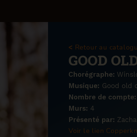
Retour au catalog
<
GOOD OLD
Chorégraphe:
Winsl
Musique:
Good old d
Nombre de compte:
Murs:
4
Présenté par:
Zachar
Voir le lien Copper