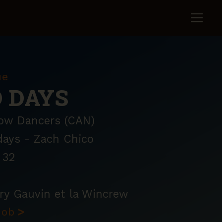
ue
 DAYS
ow Dancers (CAN)
ays - Zach Chico
32
y Gauvin et la Wincrew
knob
>