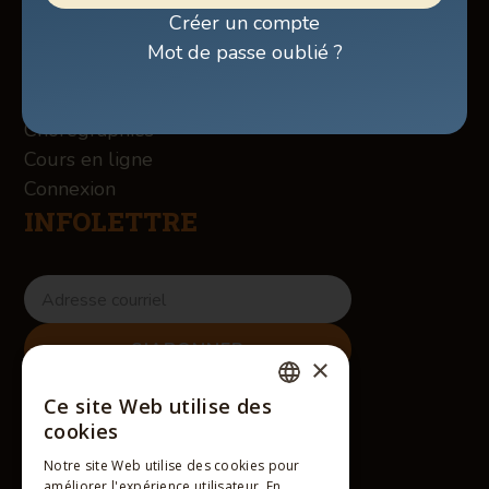
Boutique
Créer un compte
À propos des Winslow
Mot de passe oublié ?
Services
Contact
Chorégraphies
Cours en ligne
Connexion
INFOLETTRE
×
RÉSEAUX SOCIAUX
Ce site Web utilise des
FRENCH
cookies
ENGLISH
Notre site Web utilise des cookies pour
améliorer l'expérience utilisateur. En
FRENCH