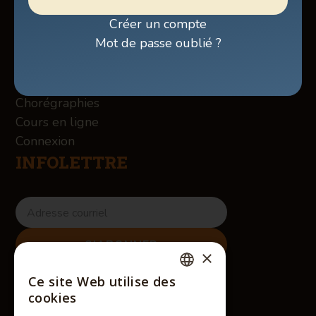
Billetterie
Créer un compte
Boutique
Mot de passe oublié ?
À propos des Winslow
Services
Contact
Chorégraphies
Cours en ligne
Connexion
INFOLETTRE
×
RÉSEAUX SOCIAUX
Ce site Web utilise des
FRENCH
cookies
ENGLISH