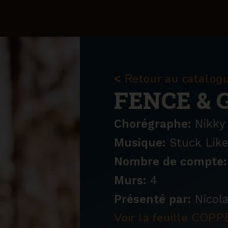
Retour au catalog
<
FENCE & 
Chorégraphe:
Nikky
Musique:
Stuck Like
Nombre de compte:
Murs:
4
Présenté par:
Nicol
Voir la feuille CO