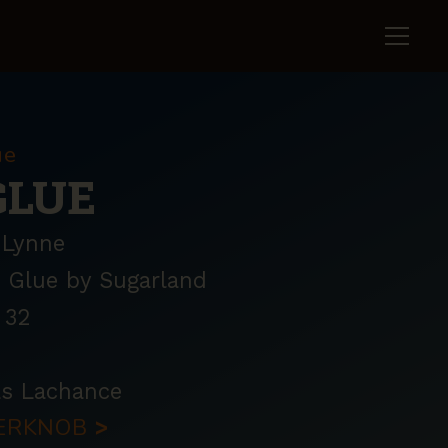
ue
GLUE
 Lynne
 Glue by Sugarland
32
as Lachance
PPERKNOB
>