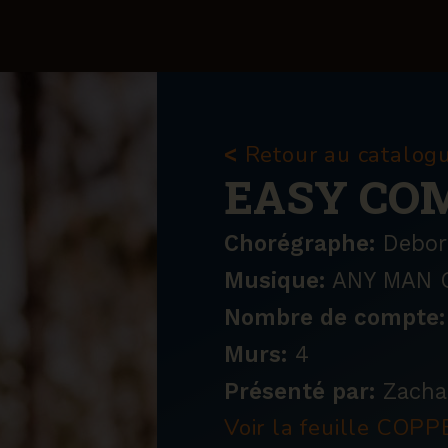
Retour au catalog
<
EASY CO
Chorégraphe:
Debor
Musique:
ANY MAN O
Nombre de compte:
Murs:
4
Présenté par:
Zacha
Voir la feuille CO