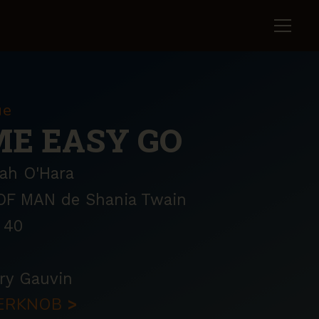
ue
ME EASY GO
ah O'Hara
F MAN de Shania Twain
40
ry Gauvin
PPERKNOB
>