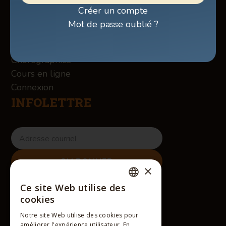
Boutique
Créer un compte
À propos des Winslow
Mot de passe oublié ?
Services
Contact
Chorégraphies
Cours en ligne
Connexion
INFOLETTRE
×
RÉSEAUX SOCIAUX
Ce site Web utilise des
FRENCH
cookies
ENGLISH
Notre site Web utilise des cookies pour
améliorer l'expérience utilisateur. En
FRENCH