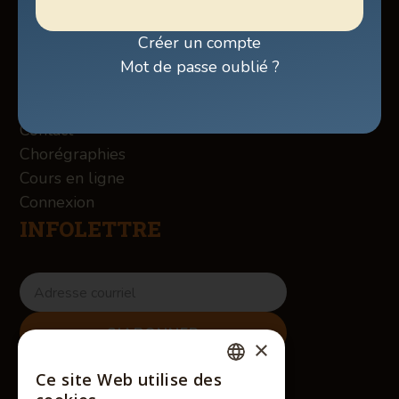
Programmation
Billetterie
Créer un compte
Boutique
Mot de passe oublié ?
À propos des Winslow
Services
Contact
Chorégraphies
Cours en ligne
Connexion
INFOLETTRE
×
RÉSEAUX SOCIAUX
Ce site Web utilise des
FRENCH