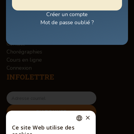
Programmation sur Facebook
Billetterie
Créer un compte
Boutique
Mot de passe oublié ?
À propos des Winslow
Services
Contact
Chorégraphies
Cours en ligne
Connexion
INFOLETTRE
×
RÉSEAUX SOCIAUX
Ce site Web utilise des
FRENCH