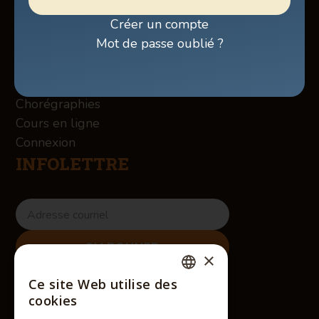
Billetterie
Créer un compte
Boutique
Mot de passe oublié ?
À propos des Winslow
Services
Contact
Chorégraphies
Cours en ligne
Connexion
INFOLETTRE
×
RÉSEAUX SOCIAUX
Ce site Web utilise des
FRENCH
cookies
ENGLISH