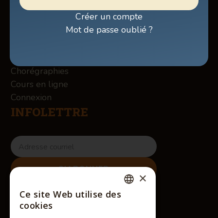
Billetterie
Créer un compte
Boutique
Mot de passe oublié ?
À propos des Winslow
Services
Contact
Chorégraphies
Cours en ligne
Connexion
INFOLETTRE
×
RÉSEAUX SOCIAUX
Ce site Web utilise des
FRENCH
cookies
ENGLISH