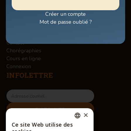
Programmation
Billetterie
Créer un compte
Boutique
Mot de passe oublié ?
À propos des Winslow
Services
Contact
Chorégraphies
Cours en ligne
Connexion
INFOLETTRE
×
RÉSEAUX SOCIAUX
Ce site Web utilise des
FRENCH