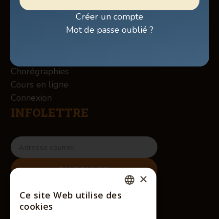
Billetterie
Créer un compte
Boutique
Mot de passe oublié ?
À propos des Winslow
Services
Contact
Chorégraphies
Cours en ligne
Connexion
INFOLETTRE
×
RÉSEAUX SOCIAUX
Ce site Web utilise des
FRENCH
cookies
ENGLISH