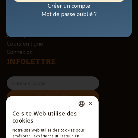
Boutique
Créer un compte
À propos des Winslow
Mot de passe oublié ?
Services
Contact
Chorégraphies
Cours en ligne
Connexion
INFOLETTRE
×
RÉSEAUX SOCIAUX
Ce site Web utilise des
FRENCH
cookies
ENGLISH
Notre site Web utilise des cookies pour
améliorer l'expérience utilisateur. En
FRENCH