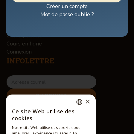
Boutique
Créer un compte
À propos des Winslow
Mot de passe oublié ?
Services
Contact
Chorégraphies
Cours en ligne
Connexion
INFOLETTRE
×
RÉSEAUX SOCIAUX
Ce site Web utilise des
FRENCH
cookies
ENGLISH
Notre site Web utilise des cookies pour
améliorer l'expérience utilisateur. En
FRENCH