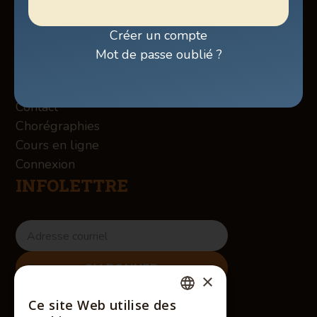
Programmation sur Facebook
Billetterie
Créer un compte
Boutique
Mot de passe oublié ?
À propos des Winslow
Services
Contact
Chorégraphies
Cours en ligne
Connexion
INFOLETTRE
×
RÉSEAUX SOCIAUX
Ce site Web utilise des
FRENCH