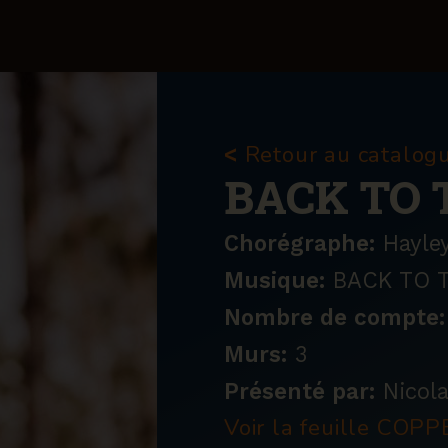
Retour au catalog
<
BACK TO 
Chorégraphe:
Hayle
Musique:
BACK TO T
Nombre de compte:
Murs:
3
Présenté par:
Nicol
Voir la feuille CO