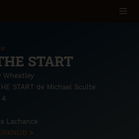
ue
THE START
y Wheatley
HE START de Michael Sculte
4
as Lachance
PPERKNOB
>