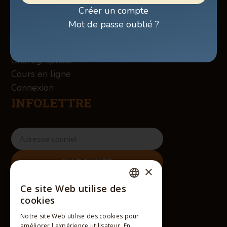
Boutique
Créer un compte
À propos des Winslow
Mot de passe oublié ?
Services
Contact
Chorégraphies
Cours en ligne
Connexion
INFOLETTRE
×
RÉSEAUX SOCIAUX
Ce site Web utilise des
FRENCH
cookies
ENGLISH
Notre site Web utilise des cookies pour
améliorer l'expérience utilisateur. En
FRENCH