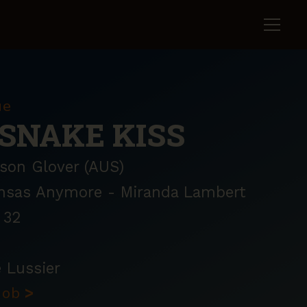
ue
SNAKE KISS
on Glover (AUS)
ansas Anymore - Miranda Lambert
32
 Lussier
knob
>