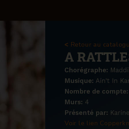
Retour au catalog
<
A RATTLE
Chorégraphe:
Maddis
Musique:
Ain't In K
Nombre de compte:
Murs:
4
Présenté par:
Karine
Voir le lien Copper