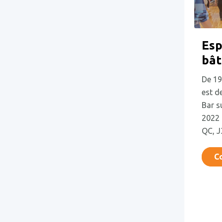
Esp
bât
De 19
est d
Bar s
2022 
QC, J
Co