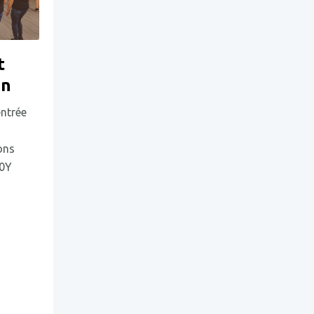
t
in
entrée
ons
G0Y