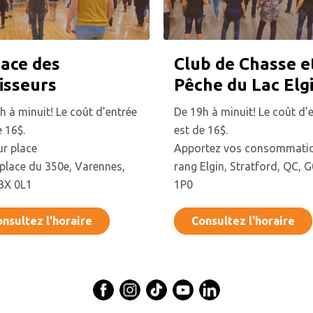
ace des
Club de Chasse e
isseurs
Pêche du Lac Elg
h à minuit! Le coût d’entrée
De 19h à minuit! Le coût d’
e 16$.
est de 16$.
ur place
Apportez vos consommati
place du 350e, Varennes,
rang Elgin, Stratford, QC, 
3X 0L1
1P0
nsultez l'horaire
Consultez l'horaire